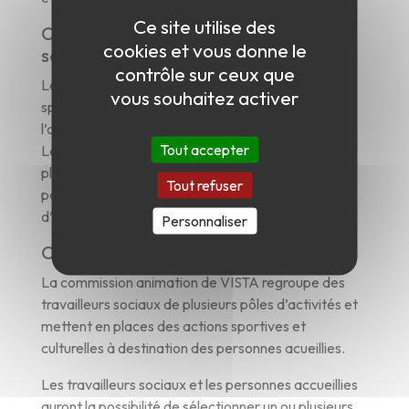
Ce site utilise des
Comment fonctionnent les billets
cookies et vous donne le
solidaires ?
contrôle sur ceux que
Le principe est simple : pour chaque spectacle, les
vous souhaitez activer
spectateurs peuvent ajouter 1€ (ou plus) lors de
l’achat de leur billet.
Tout accepter
Les sommes ainsi collectées serviront à offrir des
places de concert aux personnes accompagnées
Tout refuser
par VISTA, leur permettant ainsi de profiter
d’événements culturels.
Personnaliser
Concrètement ?
La commission animation de VISTA regroupe des
travailleurs sociaux de plusieurs pôles d’activités et
mettent en places des actions sportives et
culturelles à destination des personnes acueillies.
Les travailleurs sociaux et les personnes accueillies
auront la possibilité de sélectionner un ou plusieurs