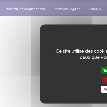
Politique de confidentialité
Mentions légales
ZandKo
Ce site utilise des cook
ceux que vou
To
T
Pe