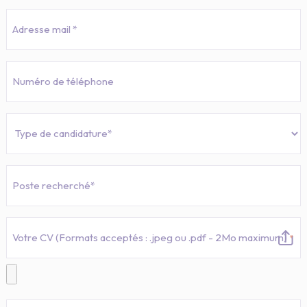
E-
mail
*
Téléphone
Type
de
candidature
*
Nom
du
poste
recherché
Votre CV (Formats acceptés : .jpeg ou .pdf - 2Mo maximum)
*
*