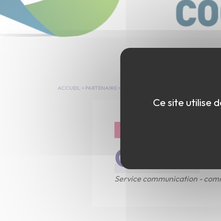
ACCUEIL
>
PARTENAIRE
>
COVAP
Ce site utilise
21-05-2025
COVAP
Service communication - comm