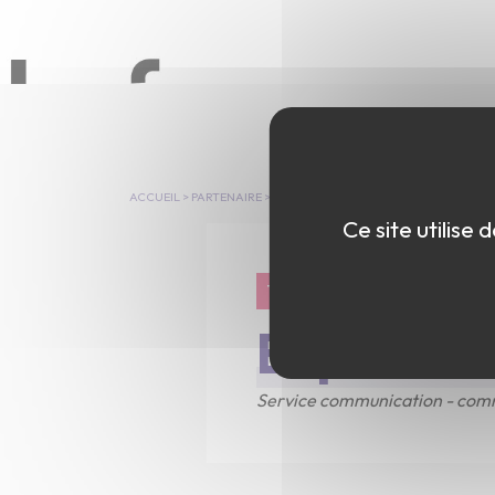
ACCUEIL
>
PARTENAIRE
>
ESPACE TECHNOLOGIE
Ce site utilise
19-10-2023
Espace t
Service communication - comm