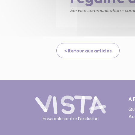
Service communication - comm
< Retour aux articles
A 
Qu
Act