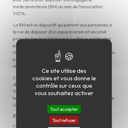
médicamenteuse (BM) au sein de l’association
VISTA.
La BM est un dispositif qui permet aux personnes à
la rue de disposer d’un espace serein et sécurisé
pour stocker leur traitement. La BM se matérialise
par des casiers individuels et sécurisés dans
l’infirmerie du Point Santé. Les personnes sans-abris
peuvent, en lien avec l’infirmière, déposer et
récupérer leur traitement.
Ce site utilise des
cookies et vous donne le
La notion de bagagerie donne une direction au
contrôle sur ceux que
dispositif. Le dispositif n’est pas là pour délivrer un
traitement à heure fixe, mais bien de proposer un
vous souhaitez activer
lieu ressource pour les personnes en situation de rue.
Une bagagerie est un lieu de dépôt.
Tout accepter
Pour quel public ?
Tout refuser
Le dispositif s’adresse à des personnes en situation