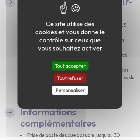
Vos savoir-faire et savoir-
être
Ce site utilise des
Titulaire d’un diplôme du travail social (ASS, ES,
cookies et vous donne le
CESF)
contrôle sur ceux que
Expérience professionnelle de 2 ans minimum
vous souhaitez activer
Aptitude à travailler en équipe
La connaissance de ce public et de la demande
d’asile est un atout
Tout accepter
L’intérêt pour les contextes géopolitiques et les
questions autour de l’exil, de la torture, de la traite, de
Tout refuser
la violence politique, des conflits, etc.
Personnaliser
Informations
complémentaires
Prise de poste dès que possible jusqu’au 30