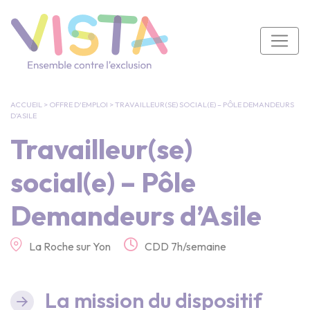
Panneau de gestion des cookies
Navigation principale
ACCUEIL
>
OFFRE D'EMPLOI
>
TRAVAILLEUR(SE) SOCIAL(E) – PÔLE DEMANDEURS
D’ASILE
Travailleur(se)
social(e) – Pôle
Demandeurs d’Asile
La Roche sur Yon
CDD 7h/semaine
La mission du dispositif